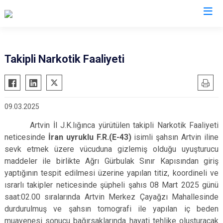
İl Jandarma Komutanlıkları
Takipli Narkotik Faaliyeti
09.03.2025
Artvin İl J.K.lığınca yürütülen takipli Narkotik Faaliyeti
neticesinde
İran uyruklu F.R.(E-43)
isimli şahsın Artvin iline
sevk etmek üzere vücuduna gizlemiş olduğu uyuşturucu
maddeler ile birlikte Ağrı Gürbulak Sınır Kapısından giriş
yaptığının tespit edilmesi üzerine yapılan titiz, koordineli ve
ısrarlı takipler neticesinde şüpheli şahıs 08 Mart 2025 günü
saat:02.00 sıralarında Artvin Merkez Çayağzı Mahallesinde
durdurulmuş ve şahsın tomografi ile yapılan iç beden
muayenesi sonucu bağırsaklarında hayati tehlike oluşturacak