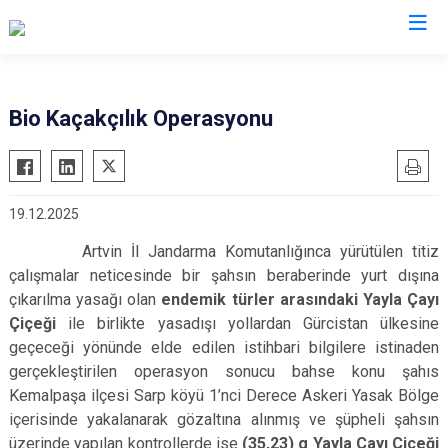
İl Jandarma Komutanlıkları
Bio Kaçakçılık Operasyonu
19.12.2025
Artvin İl Jandarma Komutanlığınca yürütülen titiz
çalışmalar neticesinde bir şahsın beraberinde yurt dışına
çıkarılma yasağı olan
endemik türler arasındaki Yayla Çayı
Çiçeği
ile birlikte yasadışı yollardan Gürcistan ülkesine
geçeceği yönünde elde edilen istihbari bilgilere istinaden
gerçekleştirilen operasyon sonucu bahse konu şahıs
Kemalpaşa ilçesi Sarp köyü 1’nci Derece Askeri Yasak Bölge
içerisinde yakalanarak gözaltına alınmış ve şüpheli şahsın
üzerinde yapılan kontrollerde ise
(35,23) g Yayla Çayı Çiçeği